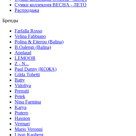
Сумки коллекция ВЕСНА - ЛЕТО
Распродажа
Бренды
Farfalla Rosso
Velina Fabbiano
Polina & Eiterou (Balina)
B.Oalengi (Balina)
Applaud
LEMOOR
Z - N...
Paul Danny (КОЖА)
Gilda Tohetti
Batty
Vidoliya
Prensiti
Petek
Nina Farmina
Karya
Pratero
Hassion
Vermari
Mario Veronni
Lison Kaoberg