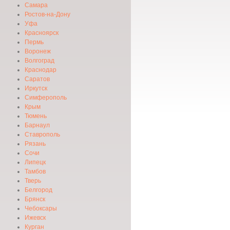
Самара
Ростов-на-Дону
Уфа
Красноярск
Пермь
Воронеж
Волгоград
Краснодар
Саратов
Иркутск
Симферополь
Крым
Тюмень
Барнаул
Ставрополь
Рязань
Сочи
Липецк
Тамбов
Тверь
Белгород
Брянск
Чебоксары
Ижевск
Курган