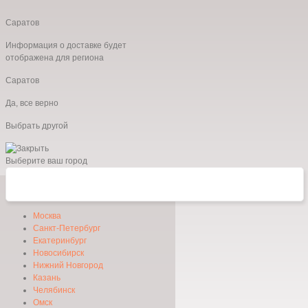
Саратов
Информация о доставке будет
отображена для региона
Саратов
Да, все верно
Выбрать другой
Выберите ваш город
Москва
Санкт-Петербург
Екатеринбург
Новосибирск
Нижний Новгород
Казань
Челябинск
Омск