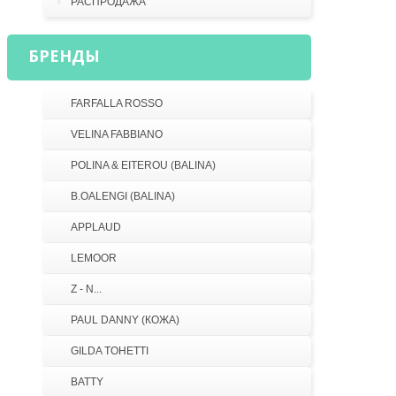
РАСПРОДАЖА
БРЕНДЫ
FARFALLA ROSSO
VELINA FABBIANO
POLINA & EITEROU (BALINA)
B.OALENGI (BALINA)
APPLAUD
LEMOOR
Z - N...
PAUL DANNY (КОЖА)
GILDA TOHETTI
BATTY