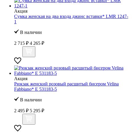
Акция
Сумка женская на два входа джинс вставки* LMR 1247-
1
В наличии
2 715 ₽
4 265 ₽
Акция
Рюкзак женский розовый расшитый бисером Velina
Fabbiano* E 531183-5
В наличии
2 495 ₽
5 295 ₽